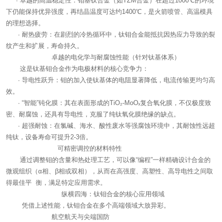
· 卓越的高温稳定性：钼基钛合金（如TZM合金）在超过1000℃的环境
下仍能保持优异强度，再结晶温度可达约1400℃，是火箭喷管、高温模具
的理想选择。
· 耐热疲劳：在剧烈的冷热循环中，钛钼合金能抵抗因热应力导致的裂
纹产生和扩展，寿命持久。
卓越的电化学与耐腐蚀性能（针对钛基体系）
这是钛基钼合金作为电极材料的核心竞争力：
· 导电性跃升：钼的加入使钛基体的电阻显著降低，电流传输更均匀高
效。
· “智能”钝化膜：其在表面形成的TiO₂-MoOₓ复合氧化膜，不仅极度致
密、耐腐蚀，还具有导电性，克服了纯钛氧化膜绝缘的缺点。
· 超强耐蚀：在氯碱、海水、酸性废水等强腐蚀环境中，其耐蚀性远超
纯钛，设备寿命可提升2-3倍。
可精密调控的材料特性
通过调整钼的含量和热处理工艺，可以像“编程”一样精确设计合金的
微观组织（α相、β相或双相），从而在高强度、高塑性、高导电性之间取
得最佳平 衡，满足特定应用需求。
纵横四海：钛钼合金的核心应用领域
凭借上述性能，钛钼合金在多个高端领域大放异彩。
航空航天与尖端国防