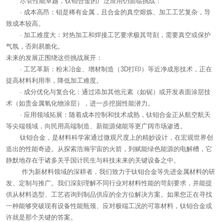
尽管性能卓越，钛钼合金的广泛应用仍面临挑战：
· 成本高昂：钼是稀有金属，且合金的真空熔炼、加工工艺复杂，导
致成本较高。
· 加工难度大：对热加工和焊接工艺要求极其苛刻，需要真空或保护
气氛，否则易脆化。
未来的发展正围绕这些挑战展开：
· 工艺革新：粉末冶金、增材制造（3D打印）等近净成形技术，正在
提高材料利用率，降低加工难度。
· 成分优化与复合化：通过添加其他元素（如铌）或开发表面涂层技
术（如贵金属氧化物涂层），进一步挖掘性能潜力。
· 应用领域拓展：随着成本控制和技术成熟，钛钼合金正从航空航天
等尖端领域，向民用高端制造、新能源储能等更广阔市场渗透。
钛钼合金，是材料科学家通过微观尺度上的精妙设计，在宏观世界创
造出的性能奇迹。从探索浩瀚宇宙的火箭，到赋能绿色能源的电解槽，它
静默地存在于诸多关乎国计民生与科技未来的关键设备之中。
作为新材料领域的深耕者，我们致力于钛钼合金等先进金属材料的研
发、定制与推广。我们深刻理解不同行业对材料性能的苛刻要求，并能提
供从材料选型、工艺咨询到制品供应的全方位解决方案。如果您正在寻找
一种能够突破现有设备性能瓶颈、应对极端工况的可靠材料，钛钼合金或
许就是那个关键的答案。