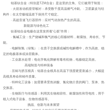
钼基钛合金（特别是TZM合金）是这里的主角。它们被用于制造：
· 火箭发动机喷管喉衬：承受数千度高温燃气冲刷。· 卫星蒙皮与结
构件：在太空极端温差下保持尺寸稳定。
· 高超音速飞行器部件：应对气动加热产生的高温。
新能源与绿色化工
钛基钼合金电极在这里发挥着“心脏”作用：
· 氯碱工业：生产烧碱和氯气的核心阳极材料，耐腐蚀、寿命长、节
能。
· 电解制氢（绿氢）：在质子交换膜或碱性电解槽中，作为高效、稳
定的电极基体或涂层载体。
· 工业废水处理：电化学氧化降解有毒有机物，电极稳定高效。
高端制造与特种装备
· 压铸与挤压模具：钼基合金模具在高温下强度硬度衰减小，大幅提
高模具寿命和铸件质量。
· 特种化工设备：如需要承受热浓酸、氯化物介质的阀门、泵体、热
交换器。
· 生物医疗与传感器：利用其生物相容性、耐腐蚀性和导电性，用于
植入式电子设备、生物传感器等。
挑战、创新与未来展望