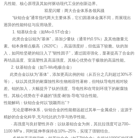
凡性能、核心原理及其如何驱动现代工业的创新边界。
双星闪耀：两大合金体系各领风骚
“钛钼合金”通常指代两大主要体系，它们因基体金属不同，而展现出
迥异的性能特征与应用场景。
1. 钼基钛合金（如Mo-0.5Ti合金）
此类合金以钼为“基体”，添加少量钛（通常约0.5%）及其他微量元
素。钼本身熔点极高（2620℃），高温强度好，但低温下较脆。钛的加
入，如同给坚硬的钼注入了“韧性因子”，通过固溶强化，显著提高了合金的
再结晶温度、室温塑性及高温强度。其核心优势在于极致的高温性能。
2. 钛基钼合金（如Ti-Mo电极合金）
此类合金以钛为“基体”，添加更高比例的钼（从百分之几到超过30%不
等）。钛以其优异的耐腐蚀性和生物相容性著称，但纯钛导电性相对较
差。钼的加入，大幅提升了钛的强度、导电性和在苛刻环境下的耐腐蚀
性。其核心优势在于卓越的“强度-耐蚀-导电”综合性能。
性能解码：钛钼合金何以“脱颖而出”？
无论是哪种体系，钛钼合金的性能都远超过其单一金属成分，这源于
精妙的合金化科学,无与伦比的力学与热学性能。
· 高强度与良好塑性并存：以钛基钼合金为例，其抗拉强度可达700–
1100 MPa，同时延伸率保持在10%–25%，实现了强韧结合。