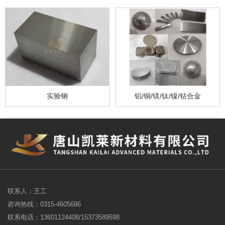
实验钢
铝/铜/镁/钛/镍/钴合金
联系人：王工
咨询热线：0315-4605696
联系电话：13601124408/15373589598